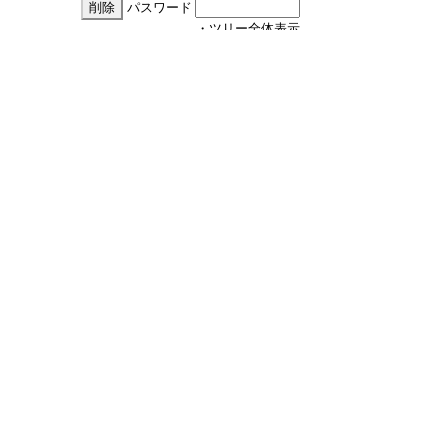
パスワード
・ツリー全体表示
Re:お願いごとです。
by
モリタ
18/1/30(火) 14:07
▼Daikichiさん：
了解いたしました。
PWメール・・・
1月のメールアドレスにてお待ちしております。
よろしくお願いいたします。
2,520 hits
引用なし
パスワード
・ツリー全体表示
Re:お願いごとです。
by
モリタ
18/1/30(火) 14:20
▼Daikichiさん：