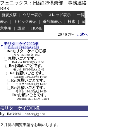
フェニックス：日経225倶楽部 事務連絡
BBS
新規投稿
|
ツリー表示
|
スレッド表示
|
一覧
表示
|
トピック表示
|
番号順表示
|
検索
|
留
意事項
|
設定
|
HOME
20 / 6 ﾂﾘｰ
←次へ
モリタ ケイ〇〇様
▼
Daikichi
18/1/30(火) 0:35
Re:モリタ ケイ〇〇様
モリタ
18/1/30(火) 0:53
お願いごとです。
Daikichi
18/1/30(火) 10:50
Re:お願いごとです。
モリタ
18/1/30(火) 12:42
Re:お願いごとです。
Daikichi
18/1/30(火) 14:00
Re:お願いごとです。
モリタ
18/1/30(火) 14:07
Re:お願いごとです。
モリタ
18/1/30(火) 14:20
Re:お願いごとです。
Daikichi
18/1/31(水) 11:54
モリタ ケイ〇〇様
by
Daikichi
18/1/30(火) 0:35
２月度の閲覧申請をお願いします。