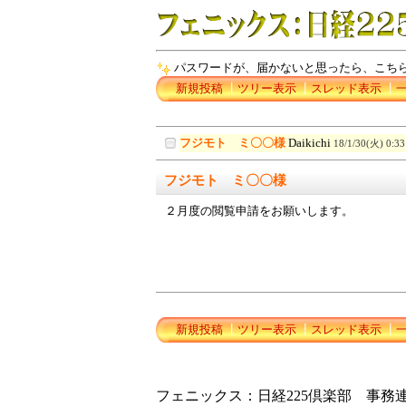
パスワードが、届かないと思ったら、こちら
新規投稿
┃
ツリー表示
┃
スレッド表示
┃
フジモト ミ〇〇様
Daikichi
18/1/30(火) 0:33
フジモト ミ〇〇様
２月度の閲覧申請をお願いします。
新規投稿
┃
ツリー表示
┃
スレッド表示
┃
フェニックス：日経225倶楽部 事務連