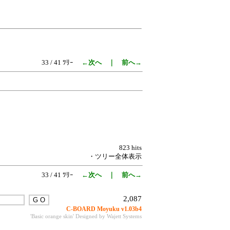
33 / 41 ﾂﾘｰ
←次へ
｜
前へ→
823 hits
・ツリー全体表示
33 / 41 ﾂﾘｰ
←次へ
｜
前へ→
2,087
C-BOARD Moyuku v1.03b4
'Basic orange skin' Designed by Wajett Systems