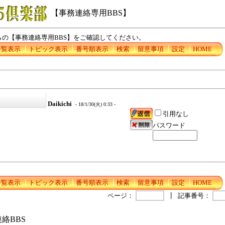
【事務連絡専用BBS】
の【事務連絡専用BBS】をご確認してください。
一覧表示
┃
トピック表示
┃
番号順表示
┃
検索
┃
留意事項
┃
設定
┃
HOME
Daikichi
- 18/1/30(火) 0:33 -
引用なし
パスワード
一覧表示
┃
トピック表示
┃
番号順表示
┃
検索
┃
留意事項
┃
設定
┃
HOME
ページ：
┃
記事番号：
絡BBS