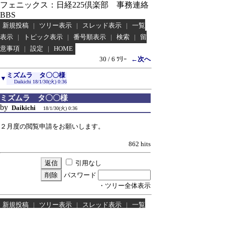
フェニックス：日経225倶楽部 事務連絡
BBS
新規投稿
|
ツリー表示
|
スレッド表示
|
一覧
表示
|
トピック表示
|
番号順表示
|
検索
|
留
意事項
|
設定
|
HOME
30 / 6 ﾂﾘｰ
←次へ
ミズムラ タ〇〇様
▼
Daikichi
18/1/30(火) 0:36
ミズムラ タ〇〇様
by
Daikichi
18/1/30(火) 0:36
２月度の閲覧申請をお願いします。
862 hits
引用なし
パスワード
・ツリー全体表示
新規投稿
|
ツリー表示
|
スレッド表示
|
一覧
表示
|
トピック表示
|
番号順表示
|
検索
|
留